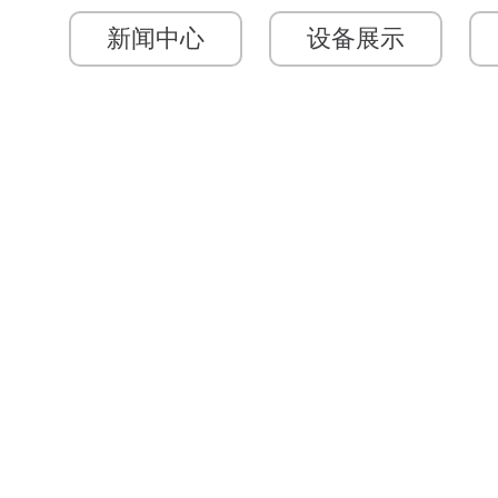
新闻中心
设备展示