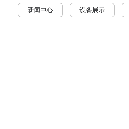
新闻中心
设备展示