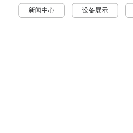
新闻中心
设备展示