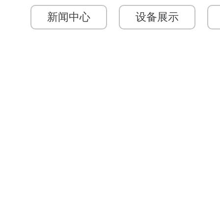
新闻中心
设备展示