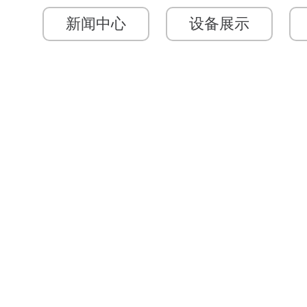
新闻中心
设备展示