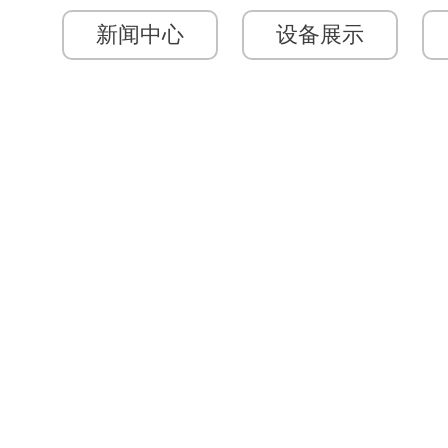
新闻中心
设备展示