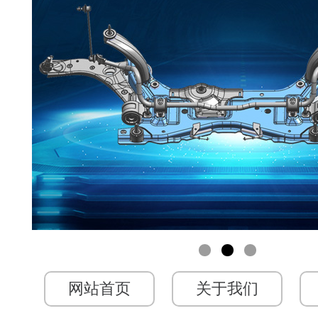
网站首页
关于我们