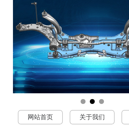
网站首页
关于我们