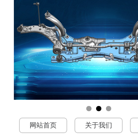
网站首页
关于我们