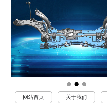
网站首页
关于我们