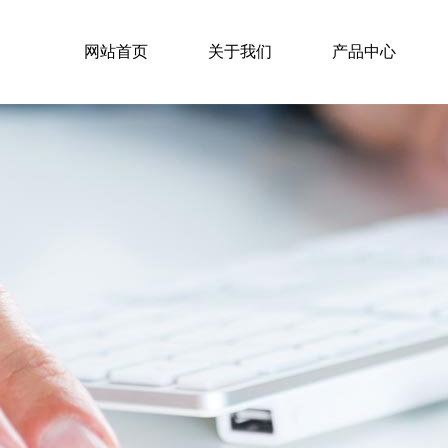
网站首页
关于我们
产品中心